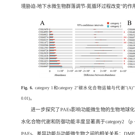
境胁迫
-
地下水微生物群落调节
-
氮循环过程改变
”
的作
和
碳水化合物运输与代谢
Fig. 6.
category 1
category 2“
”(A)“
。
0.01)
进一步探究了
PAEs
影响功能微生物的生物地球化
水化合物代谢和防御功能丰度显著高于
category2
（
p
PAEs
、差异功能与功能微生物之间的相关关系：
DMP