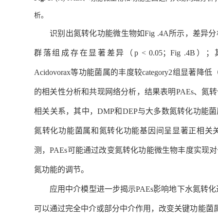
析。
识别出氮转化功能微生物如
Fig .4A
所示，差异分
群落组成存在显著差异（
p
< 0.05
；
Fig .4B
）；
Acidovorax
等功能菌属的丰度较
category2
组显著降低
的相关性分析和共现网络分析，结果表明
PAEs
、氮转
相关关系，其中，
DMP
和
DEP
与大多数氮转化功能菌
氮转化功能菌属和氮转化功能基因间呈显著正相关
测，
PAEs
可能通过改变氮转化功能微生物丰度实现对
氮功能的调节。
应用中介模型进一步揭示
PAEs
影响地下水氮转化
可以通过完全中介或部分中介作用，改变关键功能菌