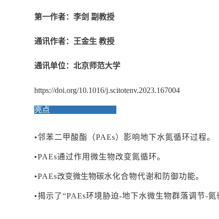
第一作者：李剑
副教授
通讯作者：王金生
教授
通讯单位：北京师范大学
https://doi.org/10.1016/j.scitotenv.2023.167004
亮点
•
邻苯二甲酸酯（
PAEs
）影响地下水氮循环过程。
•PAEs
通过作用微生物改变氮循环。
•PAEs
改变微生物碳
水化合物代谢和防御功能。
•
揭示了
“PAEs
环境胁迫
-
地下水微生物群落调节
-
氮