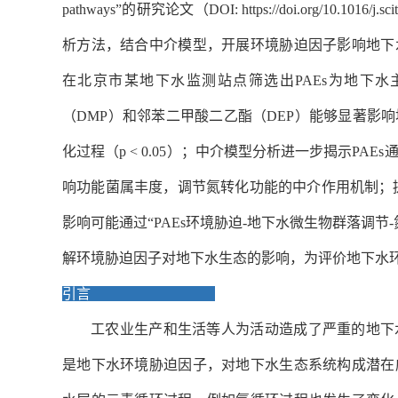
pathways”
的研究论文（
DOI:
https://doi.org/10.1016/j.s
析方法，结合中介模型，开展环境胁迫因子影响地下
在北京市某地下水监测站点筛选出
PAEs
为地下水
（
DMP
）和邻苯二甲酸二乙酯（
DEP
）能够显著影响
化过程（
p
< 0.05
）；中介模型分析进一步揭示
PAEs
响功能菌属丰度，调节氮转化功能的中介作用机制；
影响可能通过
“PAEs
环境胁迫
-
地下水微生物群落调节
-
解环境胁迫因子对地下水生态的影响，为评价地下水
引言
工农业生产和生活等人为活动造成了严重的地下
是地下水环境胁迫因子，对地下水生态系统构成潜在