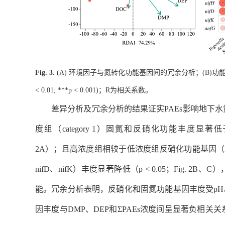
环境因子与氮转化功能基因间的冗余分析；
功
Fig. 3.
(A)
(B)
；
为相关系数。
< 0.01; ***
p
< 0.001)
R
差异分析及冗余分析的结果证实
PAEs
影响地下水
度组（
category 1
）固氮和反硝化功能丰度显著低
2A
）；且
高浓度组相较于低浓度组反硝化功能基因（
nifD
、
nifK
）丰度显著降低（
p
< 0.05
；
Fig. 2B
、
C
）
能。冗余分析表明，反硝化和固氮功能基因丰度受
pH
因丰度与
DMP
、
DEP
和
ΣPAEs
浓度间呈显著负相关关