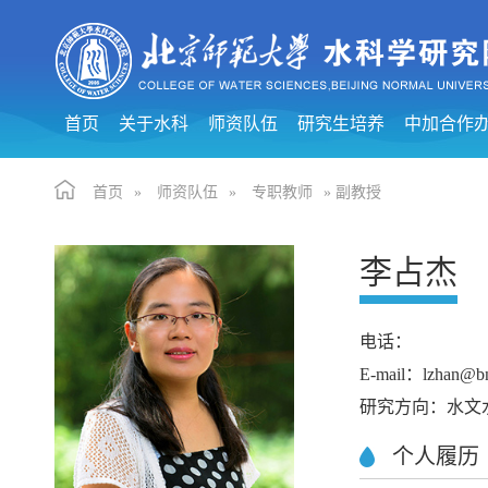
首页
关于水科
师资队伍
研究生培养
中加合作
首页
»
师资队伍
»
专职教师
» 副教授
李占杰
电话：
E-mail：lzhan@bn
研究方向：水文
个人履历