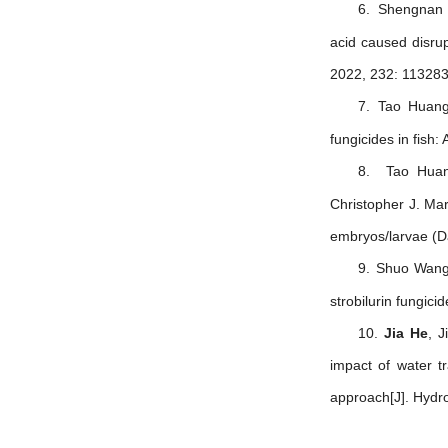
6.
Shengnan 
acid caused disrup
2022, 232: 113283
7.
Tao Huan
fungicides in fish
8.
Tao Huan
Christopher J. Mar
embryos/larvae (Da
9.
Shuo Wang
strobilurin fungic
10.
Jia He
, 
impact of water t
approach[J]. Hydr