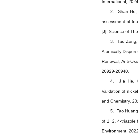
International, 202
2.
Shan He
assessment of fou
[J]. Science of Th
3.
Tao Zeng,
Atomically Dispers
Renewal, Anti-Oxi
20929-20940.
4.
Jia He
, 
Validation of nicke
and Chemistry, 20
5.
Tao Huang
of 1, 2, 4-triazole
Environment, 2022