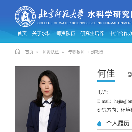
首页
关于水科
师资队伍
研究生培养
中加合作
首页
»
师资队伍
»
专职教师
» 副教授
何佳
电话：
E-mail：hejia@bn
研究方向：环境
个人履历