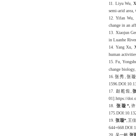
11. Liyu Wu,
X
semi-arid area,
12. Yifan Wu,
change in an af
13. Xiaojun G
in Luanhe River
14. Yang Xu,
human activitie
15. Fu, Yongs
change biology
16.张秀,张
1596.DOI:10.13
17.
赵乾佐,
张
01].https://doi
18.
张璇*
,
许
175.DOI:10.132
19.
张璇*
,王
644+668.DOI:10
20. 吴一帆,
张