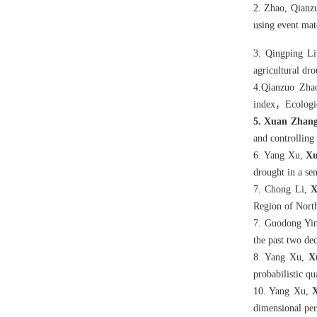
2. Zhao, Qianz
using event ma
3.
Qingping L
agricultural d
4.Qianzuo Zh
index，Ecologi
5. Xuan Zhan
and controlling
6. Yang Xu,
Xu
drought in a se
7. Chong Li,
X
Region of North
7. Guodong Yi
the past two de
8. Yang Xu,
X
probabilistic q
10. Yang Xu,
dimensional per