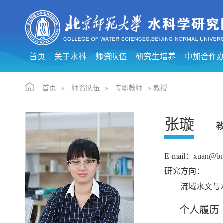
首页
关于水科
师资队伍
研究生培养
中加合作
首页
»
师资队伍
»
专职教师
» 教授
张璇
E-mail：xuan@bn
研究方向：
流域水文与
个人履历