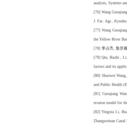
analysis, Systems a
[76] Wang Guoqiang, 
J. Fac. Agr., Kyush
[77] Wang Guoqiang,
the Yellow River Ba
[78] 李占杰, 鱼京善
[79] Qiu, Ruzhi ; Li
factors and its appl
[80] Shaowei Wang, 
and Public Health 
[81] Guoqiang Wang
erosion model for th
[82] Yingxia Li, Ru
Zhangweinan Canal S