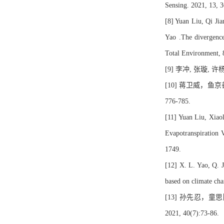
Sensing. 2021, 13, 
[8] Yuan Liu, Qi Ji
Yao .The divergence
Total Environment, 
[9] 李冲, 张璇,
[10] 蒋卫威，鱼
776-785.
[11] Yuan Liu, Xiao
Evapotranspiration V
1749.
[12] X. L. Yao, Q. J
based on climate cha
[13] 孙先忍，
2021, 40(7):73-86.