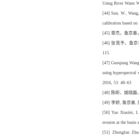
Using River Water W
[44] Sun, W., Wang,
calibration based on
[45] 章杰，鱼京善
[46] 张竞予，鱼
115.
[47] Guoqiang Wang,
using hyperspectral 
2016, 53: 48–63
[48] 陈昕、姚晓磊
[49] 李娇, 鱼京善
[50] Yao Xiaolei, Li
erosion at the basin
[51] Zhongfan Zhu,