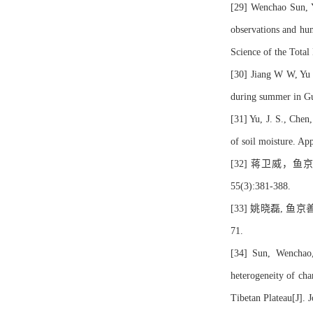
[29] Wenchao Sun, Y
observations and hum
Science of the Tota
[30] Jiang W W, Yu 
during summer in Gu
[31] Yu, J. S., Chen,
of soil moisture. A
[32] 蒋卫威，鱼
55(3):381-388.
[33] 姚晓磊, 鱼
71.
[34] Sun, Wenchao
heterogeneity of cha
Tibetan Plateau[J]. 