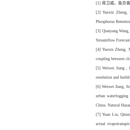
[1] 蒋卫威，鱼
[2] Yuexin Zheng,
Phosphorus Retentio
[3] Qianyang Wang, 
Streamflow Forecast
[4] Yuexin Zheng, 
coupling between cli
[5] Weiwei Jiang , 
resolution and build
[6] Weiwei Jiang, Ji
urban waterlogging 
China. Natural Haza
[7] Yuan Liu, Qime
actual evapotranspi