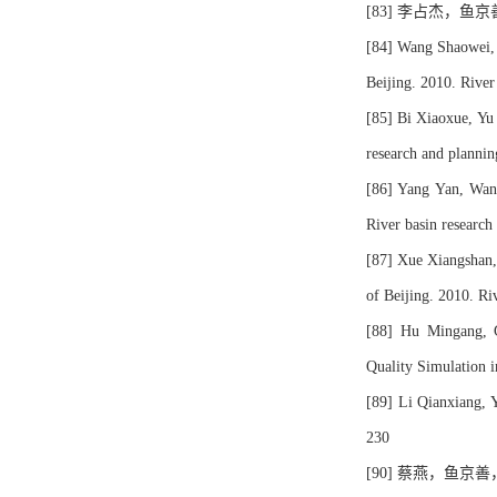
[83] 李占杰，鱼京
[84] Wang Shaowei, 
Beijing. 2010. River
[85] Bi Xiaoxue, Yu
research and planni
[86] Yang Yan, Wan
River basin researc
[87] Xue Xiangshan,
of Beijing. 2010. Ri
[88] Hu Mingang, G
Quality Simulation 
[89] Li Qianxiang, 
230
[90] 蔡燕，鱼京善