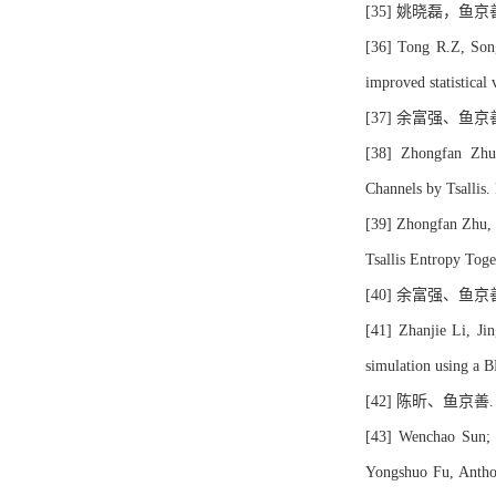
[35] 姚晓磊，鱼京
[36] Tong R.Z, Song
improved statistica
[37] 余富强、鱼京
[38] Zhongfan Zhu(
Channels by Tsallis
[39] Zhongfan Zhu, 
Tsallis Entropy Tog
[40] 余富强、鱼京
[41] Zhanjie Li, Ji
simulation using a 
[42] 陈昕、鱼京善
[43] Wenchao Sun; J
Yongshuo Fu, Antho