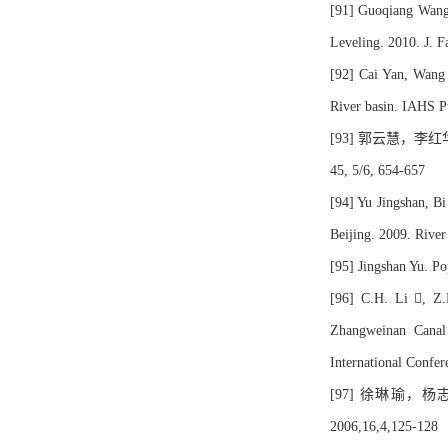
[91] Guoqiang Wang,
Leveling. 2010. J. F
[92] Cai Yan, Wang 
River basin. IAHS P
[93] 郭云慧，
45, 5/6, 654-657
[94] Yu Jingshan, Bi
Beijing. 2009. River
[95] Jingshan Yu. P
[96] C.H. Li , Z.
Zhangweinan Canal
International Conf
[97] 徐琳瑜
2006,16,4,125-128