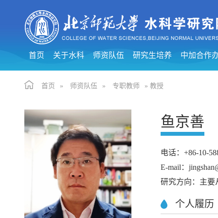
首页
关于水科
师资队伍
研究生培养
中加合作
首页
»
师资队伍
»
专职教师
» 教授
鱼京善
电话：+86-10-588
E-mail：jingshan
研究方向：主要
个人履历