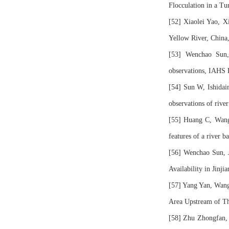
Flocculation in a T
[52] Xiaolei Yao, X
Yellow River, China
[53] Wenchao Sun,
observations, IAHS P
[54] Sun W, Ishidair
observations of rive
[55] Huang C, Wang 
features of a river
[56] Wenchao Sun, J
Availability in Jinj
[57] Yang Yan, Wang
Area Upstream of Th
[58] Zhu Zhongfan, Y