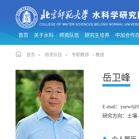
首页
关于水科
师资队伍
研究生培养
中加合作
首页
»
师资队伍
»
专职教师
» 教授
岳卫峰
E-mail：yuewf@b
研究方向：
土壤