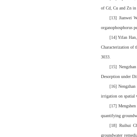
of Cd, Cu and Zn in 
[13] Jianwei 
organophosphorus pe
[14] Yifan Han
Characterization of 
3033.
[15] Nengzha
Desorption under Di
[16] Nengzhan
irrigation on spatial
[17] Mengshe
quantifying groundw
[18] Ruihui C
groundwater remediat