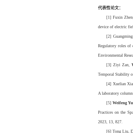
代表性论文：
[1] Fuxin Zhe
device of electric f
[2] Guangming
Regulatory roles of 
Environmental Resea
[3] Ziyi Zan,
Temporal Stability o
[4] Xuelian Xi
A laboratory column
[5]
Weifeng Yu
Practices on the Sp
2023, 13, 827.
[6] Tong Liu, 