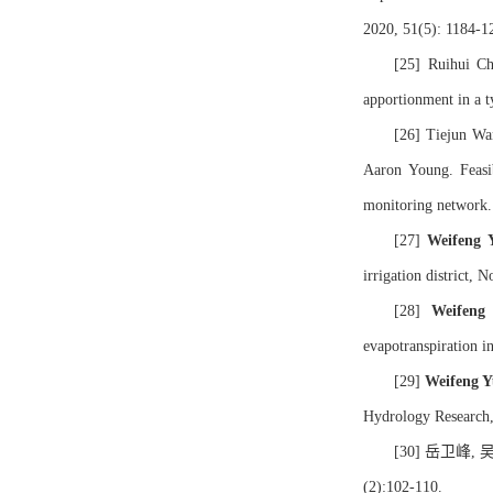
2020, 51(5): 1184-1
[25] Ruihui C
apportionment in a t
[26] Tiejun Wa
Aaron Young. Feasib
monitoring network.
[27]
Weifeng 
irrigation district, 
[28]
Weifeng
evapotranspiration i
[29]
Weifeng Y
Hydrology Research,
[30] 岳卫峰
(2):102-110.