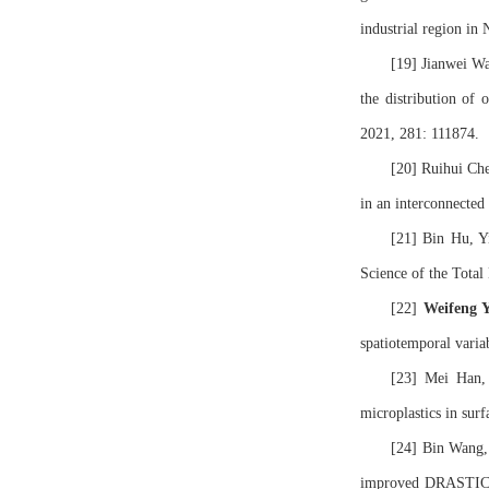
industrial region in
[19] Jianwei W
the distribution of
2021, 281: 111874.
[20] Ruihui Ch
in an interconnected
[21] Bin Hu, Y
Science of the Tota
[22]
Weifeng 
spatiotemporal varia
[23] Mei Han,
microplastics in sur
[24] Bin Wang
improved DRASTIC mo