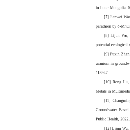
in Inner Mongolia: 
[7] Jianwei Wa
parathion by δ-MnO2
[8] Lijun Wu
potential ecological
[9] Fuxin Zhen
uranium in groundwa
118947.
[10] Rong Lu,
Metals in Multimedia
[11] Changmi
Groundwater Based o
Public Health, 2022,
[12] Lijun Wu,