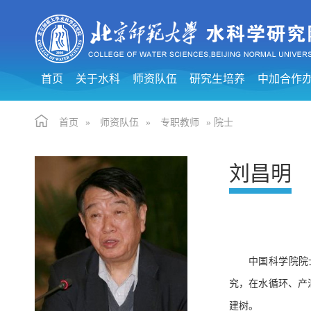
首页
关于水科
师资队伍
研究生培养
中加合作
首页
»
师资队伍
»
专职教师
» 院士
刘昌明
中国科学院院
究，在水循环、产
建树。