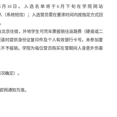
—06月16日。入选名单将于6月下旬在学院网站
人（系统短信）；入选营员需在要求时间内按指定方式回
。
及北京住宿，外地学生可凭车票报销往返路费（硬座或二
报道时提供身份证复印件及个人有效银行卡号。未参加夏
生不予报销。学院为每位营员购买在营期间人身意外伤害
情况确定）。
官网通知为准。