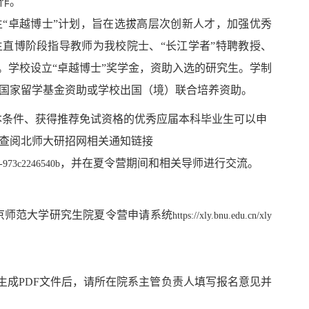
作。
士生“卓越博士”计划，旨在选拔高层次创新人才，加强优秀
直博阶段指导教师为我校院士、“长江学者”特聘教授、
。学校设立“卓越博士”奖学金，资助入选的
研究生。学制
国家留学基金资助或学校出国（境）联合培养资助。
本条件、获得推荐免试资格的优秀应届本科毕业生可以申
查阅北师大研招网相关通知链接
，并在夏令营期间和相关导师进行交流。
5f-973c2246540b
京师范大学研究生院夏令营申请系统
https://xly.bnu.edu.cn/xly
生成PDF文件后，请所在院系主管负责人填写报名意见并