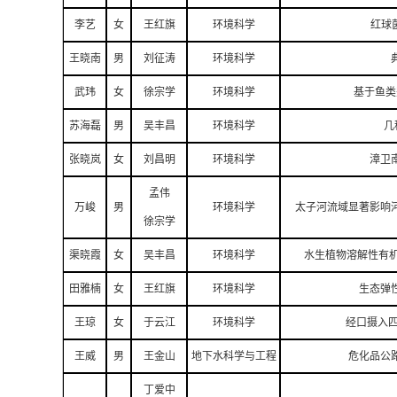
李艺
女
王红旗
环境科学
红球
王晓南
男
刘征涛
环境科学
武玮
女
徐宗学
环境科学
基于鱼类
苏海磊
男
吴丰昌
环境科学
几
张晓岚
女
刘昌明
环境科学
漳卫
孟伟
万峻
男
环境科学
太子河流域显著影响
徐宗学
渠晓霞
女
吴丰昌
环境科学
水生植物溶解性有
田雅楠
女
王红旗
环境科学
生态弹
王琼
女
于云江
环境科学
经口摄入四
王威
男
王金山
地下水科学与工程
危化品公
丁爱中