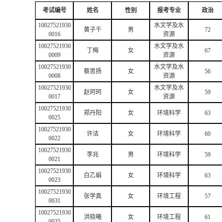
考试编号
姓名
性别
报考专业
政治
10027521930
水文学及水
黄子千
男
72
0016
资源
10027521930
水文学及水
丁梅
女
67
0009
资源
10027521930
水文学及水
蔡思扬
女
56
0008
资源
10027521930
水文学及水
赵珂珂
女
59
0017
资源
10027521930
郑丹阳
女
环境科学
63
0025
10027521930
许洁
女
环境科学
60
0022
10027521930
李兆
男
环境科学
59
0021
10027521930
白乙娟
女
环境科学
63
0023
10027521930
张学真
女
环境工程
57
0031
10027521930
洪晓曦
女
环境工程
61
0035