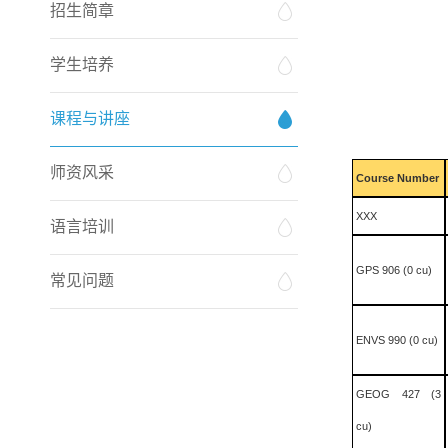
招生简章
学生培养
课程与讲座
师资风采
Course Number
XXX
语言培训
GPS 906 (0 cu)
常见问题
ENVS 990 (0 cu)
GEOG 427 (3
cu)